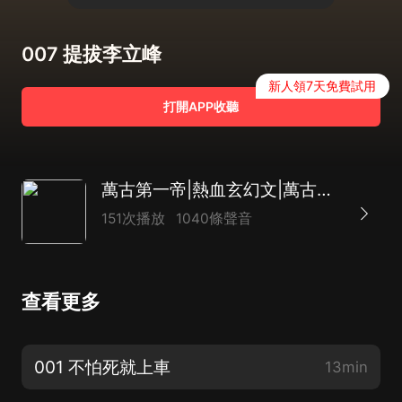
007 提拔李立峰
新人領7天免費試用
打開APP收聽
萬古第一帝|熱血玄幻文|萬古至尊同款|多人超人氣
151次播放
1040條聲音
查看更多
001 不怕死就上車
13min