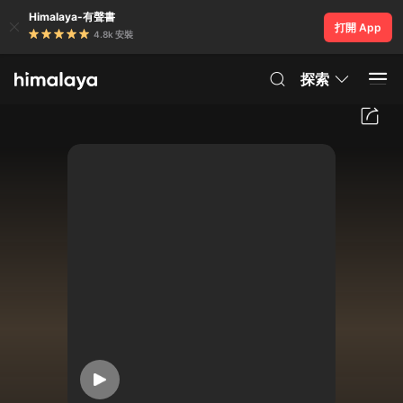
Himalaya-有聲書
打開 App
4.8k 安裝
探索