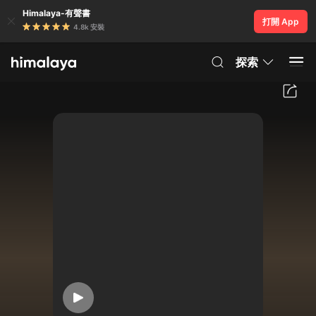
Himalaya-有聲書
打開 App
4.8k 安裝
探索