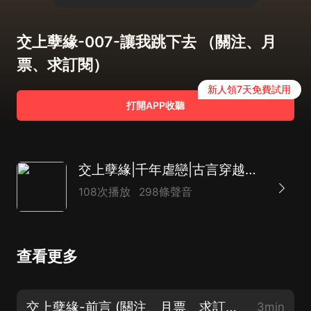
交上孽緣-007-讓我跳下去 （關注、月
票、求訂閱）
新人領7天免費試用
打開APP收聽
交上孽緣|千年虐戀|古言穿越【精品多播】
108次播放
298條聲音
查看更多
交上孽緣-前言 (關注、月票、求訂閱）
3min