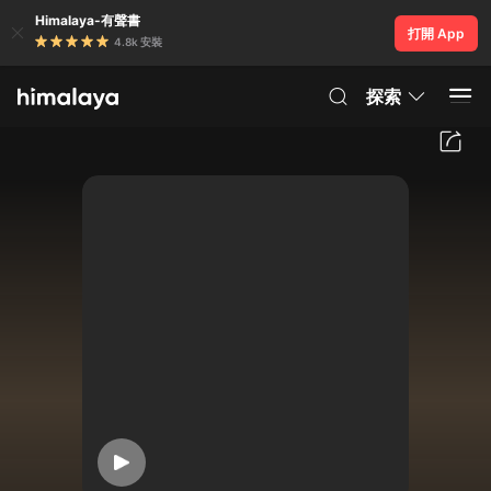
Himalaya-有聲書
打開 App
4.8k 安裝
探索