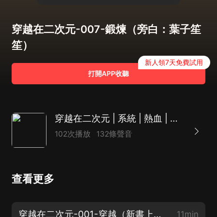
穿越在二次元-007-鍛煉（旁白：葉子笙
笙）
新人領7天免費試用
打開APP收聽
穿越在二次元 | 系統 | 熱血 | 打鬥 | 單男主 | 有聲漫畫
102次播放
132條聲音
查看更多
穿越在二次元-001-穿越（新書上線，歡迎關注）
11min