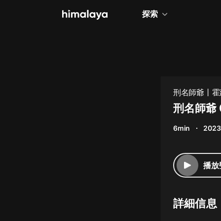
探索
全部
小說
個人成長
刑名師爺丨霍
相聲評書
刑名師爺 
兒童
6min
2023
歷史
情感治愈
播放
健康養生
商業財經
詳細信息
廣播劇