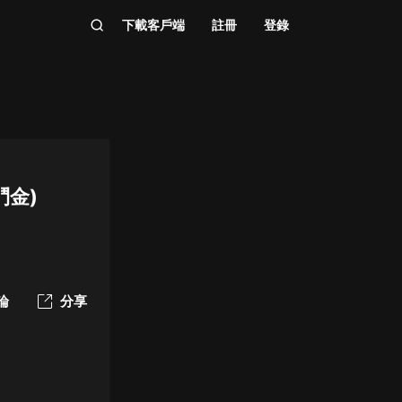
下載客戶端
註冊
登錄
鬥金)
論
分享