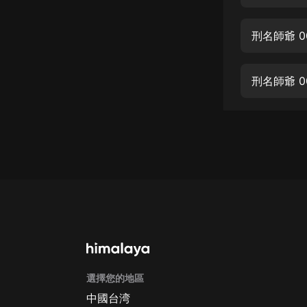
經典名著
人物傳記
刑名師爺 
電影
生活
刑名師爺 0
英語
日語
課程
少兒教育
二次元
教育培訓
IT科技
選擇您的地區
汽車
中國台湾