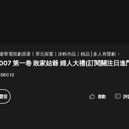
最佳女婿｜都市異能多人有聲劇｜一
種侃侃｜有聲小說
一種侃侃
米小圈上學記:一二三年級 | 暢銷出版
建華電視劇原著丨單元探案丨沐軼作品丨精品 | 多人有聲劇
物
007 第一卷 敗家姑爺 婦人大禮(訂閱關注日進
米小圈
 DEC 12
破壞者聯盟篇1-4季·猴子警長科學探
案記|寶寶巴士
寶寶巴士
聲音
喜歡
評
大奉打更人丨頭陀淵領銜多人有聲
劇|暢聽全集|王鶴棣、田曦薇主演影
視劇原著|賣報小郎君
頭陀淵講故事
總有這樣的歌只想一個人聽