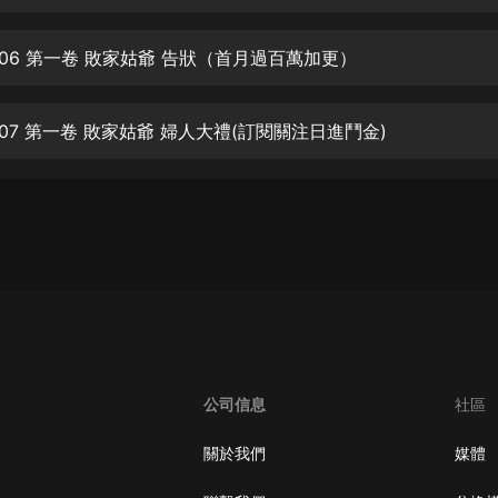
生命科學篇1-2·猴子警長科學探案記|
寶寶巴士科普
寶寶巴士
006 第一卷 敗家姑爺 告狀（首月過百萬加更）
【新民間劇場】我的老千江湖｜ 有聲
的紫襟｜ 魔幻千手
07 第一卷 敗家姑爺 婦人大禮(訂閱關注日進鬥金)
有聲的紫襟
《夜色鋼琴曲》
夜色鋼琴曲趙海洋
太荒吞天訣丨熱血玄幻丨紫襟領銜有
聲劇
有聲的紫襟
嫡女貴嫁 | 一刀蘇蘇團隊制作 | 古言
宮鬥重生爽文 多人有聲劇
公司信息
社區
一刀蘇蘇
中國大案紀實 | 每日一驚案！真實案
關於我們
媒體
件恐怖刑偵尚文
大舌頭尚文