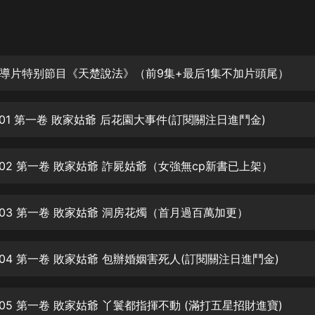
灰姑娘音樂
郭德綱於謙相聲全集
德雲社郭德綱相聲VIP
導片特别節目《天楚說法》（前9集+最后1集不加片頭尾）
安全警長啦咘啦哆·假期篇|新篇章加
更|寶寶巴士故事
01 第一卷 敗家姑爺 后花園大事件(訂閱關注日進鬥金)
寶寶巴士
凡人修仙傳|楊洋主演影視原著|薑廣
濤配音多播版本
002 第一卷 敗家姑爺 詐屍姑爺（女強無cp新書已上架）
光合積木
003 第一卷 敗家姑爺 洞房花燭（首月過百萬加更）
摸金天師【第一季】（紫襟演播）
有聲的紫襟
004 第一卷 敗家姑爺 包辦婚姻害死人(訂閱關注日進鬥金)
無敵六皇子|爆笑穿越|無敵流皇子|安
燃領銜有聲小說
安燃
05 第一卷 敗家姑爺 丫鬟都指揮不動 (滿打五星招財進寶)