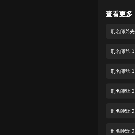
懸疑
查看更多
科幻
刑名師爺先
好書精講
外語
刑名師爺 0
耽美
認知思維
刑名師爺 
人文
音樂
刑名師爺 
粵語
刑名師爺 
頭條
娛樂
刑名師爺 0