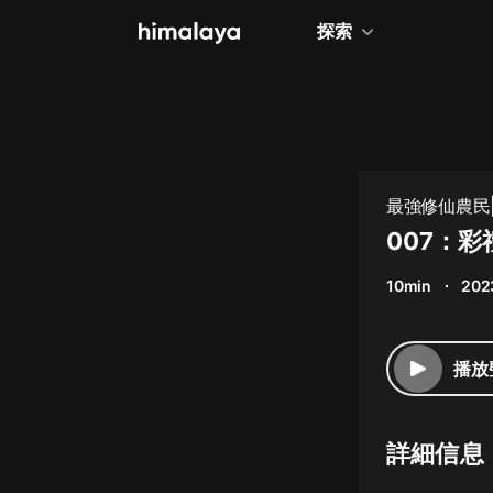
探索
全部
小說
個人成長
最強修仙農民|
相聲評書
007：彩
兒童
10min
202
歷史
情感治愈
播放
健康養生
商業財經
詳細信息
廣播劇