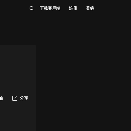
下載客戶端
註冊
登錄
論
分享