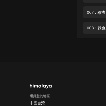
經典名著
人物傳記
007：彩禮
電影
生活
008：我
英語
日語
課程
少兒教育
二次元
教育培訓
IT科技
選擇您的地區
汽車
中國台湾