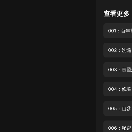
懸疑
查看更多
科幻
001：百年
好書精講
外語
002：洗髓
耽美
認知思維
003：賣靈
人文
音樂
004：修墳
粵語
005：山參
頭條
娛樂
006：秘密