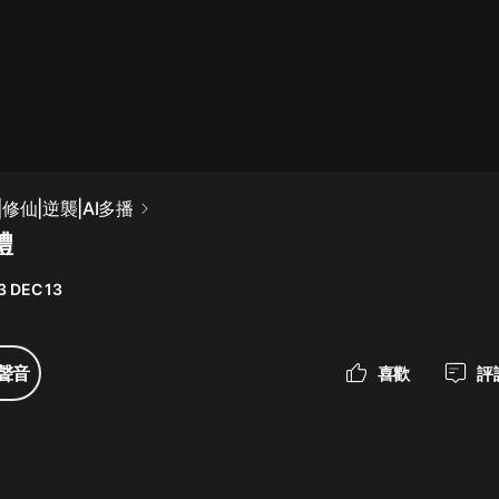
最佳女婿｜都市異能多人有聲劇｜一
種侃侃｜有聲小說
一種侃侃
米小圈上學記:一二三年級 | 暢銷出版
修仙|逆襲|AI多播
物
禮
米小圈
3 DEC 13
破壞者聯盟篇1-4季·猴子警長科學探
案記|寶寶巴士
寶寶巴士
聲音
喜歡
評
大奉打更人丨頭陀淵領銜多人有聲
劇|暢聽全集|王鶴棣、田曦薇主演影
視劇原著|賣報小郎君
頭陀淵講故事
總有這樣的歌只想一個人聽