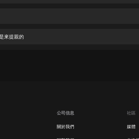
生命科學篇1-2·猴子警長科學探案記|
寶寶巴士科普
寶寶巴士
【新民間劇場】我的老千江湖｜ 有聲
的紫襟｜ 魔幻千手
也是來提親的
有聲的紫襟
《夜色鋼琴曲》
夜色鋼琴曲趙海洋
太荒吞天訣丨熱血玄幻丨紫襟領銜有
聲劇
有聲的紫襟
嫡女貴嫁 | 一刀蘇蘇團隊制作 | 古言
宮鬥重生爽文 多人有聲劇
公司信息
社區
一刀蘇蘇
中國大案紀實 | 每日一驚案！真實案
關於我們
媒體
件恐怖刑偵尚文
大舌頭尚文