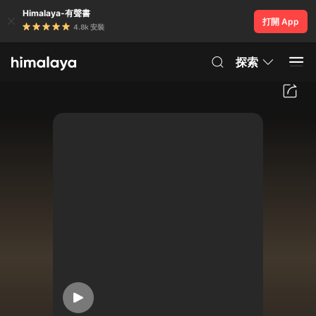
Himalaya-有聲書
打開 App
4.8k 安裝
探索