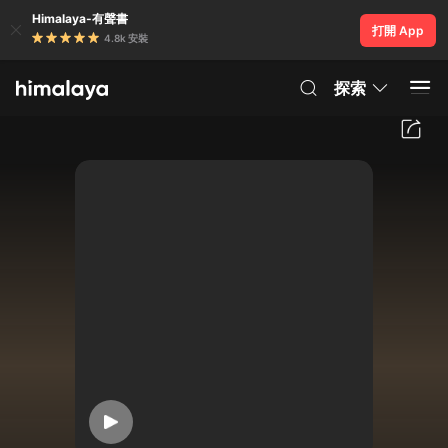
Himalaya-有聲書
打開 App
4.8k 安裝
探索