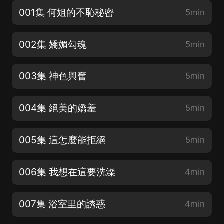
001集 何姐的不恥秘密
5min
002集 嬌媚勾魂
5min
003集 神色興奮
5min
004集 絕美的嬌羞
5min
005集 這怎麼能拒絕
5min
006集 我想在這要洗澡
4min
007集 浴室里的誘惑
4min