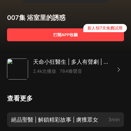
007集 浴室里的誘惑
新人領7天免費試用
打開APP收聽
天命小狂醫生 | 多人有聲劇 | 種田爽文 | 完結
2.4k次播放
784條聲音
查看更多
絕品聖醫 | 解鎖精彩故事 | 虜獲眾女
3min