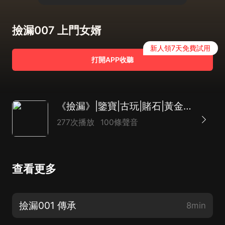
撿漏007 上門女婿
新人領7天免費試用
打開APP收聽
《撿漏》|鑒寶|古玩|賭石|黃金瞳|秘術
277次播放
100條聲音
查看更多
撿漏001 傳承
8min