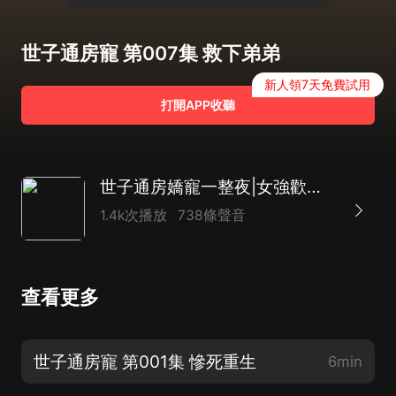
世子通房寵 第007集 救下弟弟
新人領7天免費試用
打開APP收聽
世子通房嬌寵一整夜|女強歡喜冤家|雙潔霸道|多人
1.4k次播放
738條聲音
查看更多
世子通房寵 第001集 慘死重生
6min