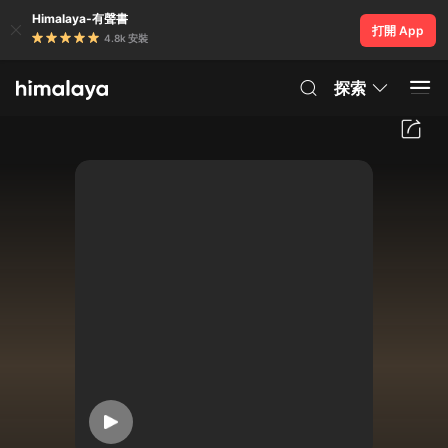
Himalaya-有聲書
打開 App
4.8k 安裝
探索