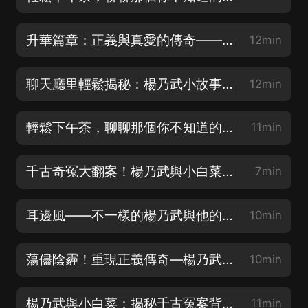
升華篇章：正義與真愛的傳奇——楊乃武與小白菜002
12min
聊天廳里輕鬆揭秘：楊乃武小故事，小白菜大智慧003
12min
輕鬆下午茶，聊聊那個你不知道的乃武哥與小白菜004
11min
千古奇冤大翻案！楊乃武與小白菜的真相大揭秘005
7min
耳邊風——不一樣的楊乃武與他的小白菜006
10min
蕩儘陰霾！重現正義傳奇—楊乃武與小白菜揭秘007
10min
楊乃武與小白菜：揭秘千古冤案背后的愛恨情仇！008
11min