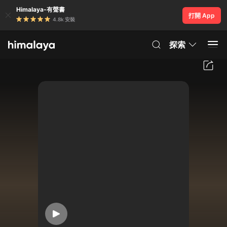
Himalaya-有聲書
打開 App
4.8k 安裝
探索