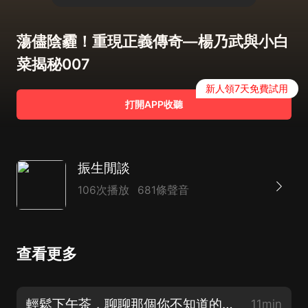
蕩儘陰霾！重現正義傳奇—楊乃武與小白
菜揭秘007
新人領7天免費試用
打開APP收聽
振生閒談
106次播放
681條聲音
查看更多
輕鬆下午茶，聊聊那個你不知道的乃武哥與小白菜001
11min