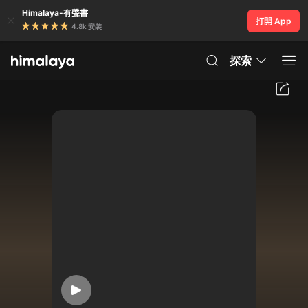
Himalaya-有聲書
打開 App
4.8k 安裝
探索