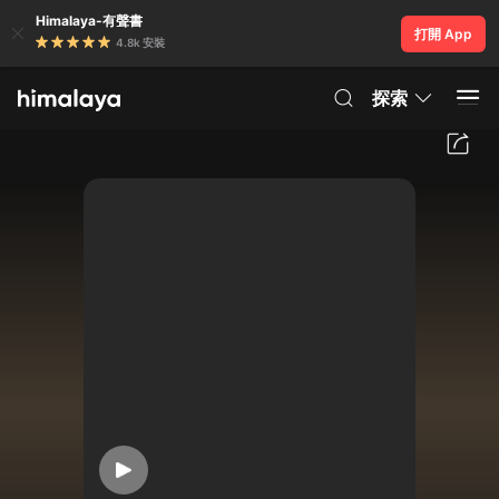
Himalaya-有聲書
打開 App
4.8k 安裝
探索