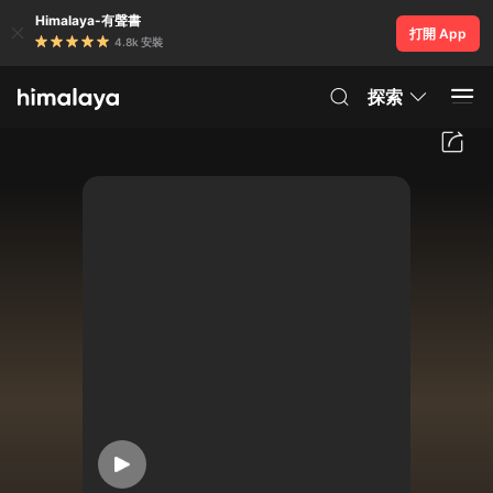
Himalaya-有聲書
打開 App
4.8k 安裝
探索