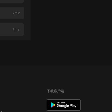
7min
7min
下載客戶端