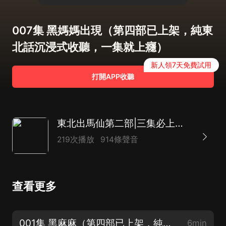
007集 黑媽媽出現（第四部已上架，純東
北話沉浸式收聽，一集就上癮）
新人領7天免費試用
打開APP收聽
東北出馬仙第二部|三集必上癮民間恐怖懸疑靈異|接地氣聽我講我看事那些年
219次播放
914條聲音
查看更多
001集 黑麻麻（第四部已上架，純東北話沉浸式收聽，一集就上癮）
6min