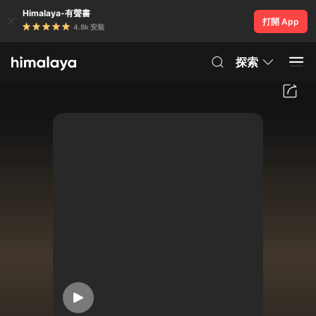
Himalaya-有聲書
打開 App
4.8k 安裝
探索