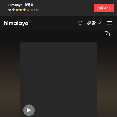
Himalaya-有聲書
打開 App
4.8k 安裝
探索