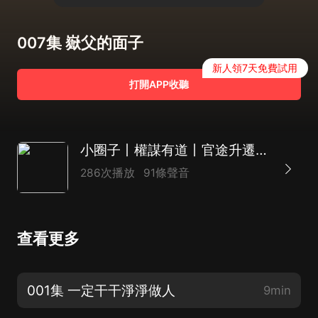
007集 嶽父的面子
新人領7天免費試用
打開APP收聽
小圈子丨權謀有道丨官途升遷丨權力巔峰|思有為
286次播放
91條聲音
查看更多
001集 一定干干淨淨做人
9min