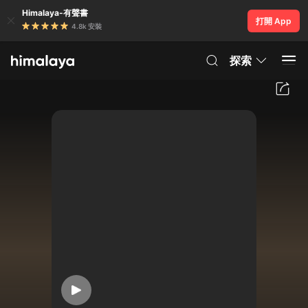
Himalaya-有聲書
打開 App
4.8k 安裝
探索