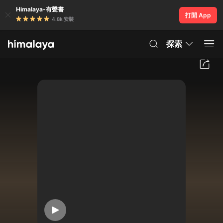
Himalaya-有聲書
打開 App
4.8k 安裝
探索