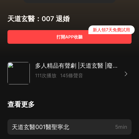
天道玄醫：007 退婚
新人領7天免費試用
打開APP收聽
多人精品有聲劇 |天道玄醫 |廢柴逆襲 |贅婿 |VIP
111次播放
145條聲音
查看更多
天道玄醫001醫聖寧北
5min