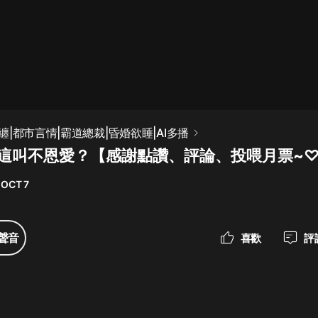
最佳女婿｜都市異能多人有聲劇｜一
種侃侃｜有聲小說
一種侃侃
米小圈上學記:一二三年級 | 暢銷出版
|都市言情|霸道總裁|昏婚欲睡|AI多播
物
章 這叫不恩愛？【感謝點讚、評論、投喂月票~
米小圈
 OCT 7
破壞者聯盟篇1-4季·猴子警長科學探
案記|寶寶巴士
寶寶巴士
聲音
喜歡
評
大奉打更人丨頭陀淵領銜多人有聲
劇|暢聽全集|王鶴棣、田曦薇主演影
視劇原著|賣報小郎君
頭陀淵講故事
總有這樣的歌只想一個人聽