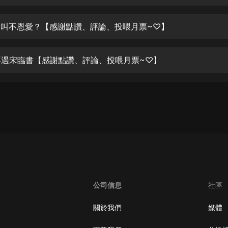
生命科學篇1-2·猴子警長科學探案記|
寶寶巴士科普
寶寶巴士
 這叫不恩愛？【感謝點讚、評論、投喂月票~♡】
【新民間劇場】我的老千江湖｜ 有聲
的紫襟｜ 魔幻千手
 再遇宋臨書【感謝點讚、評論、投喂月票~♡】
有聲的紫襟
《夜色鋼琴曲》
夜色鋼琴曲趙海洋
太荒吞天訣丨熱血玄幻丨紫襟領銜有
聲劇
有聲的紫襟
嫡女貴嫁 | 一刀蘇蘇團隊制作 | 古言
宮鬥重生爽文 多人有聲劇
公司信息
社區
一刀蘇蘇
中國大案紀實 | 每日一驚案！真實案
關於我們
媒體
件恐怖刑偵尚文
大舌頭尚文