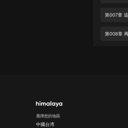
經典名著
人物傳記
第007章
電影
生活
第008章
英語
日語
課程
少兒教育
二次元
教育培訓
IT科技
選擇您的地區
汽車
中國台湾