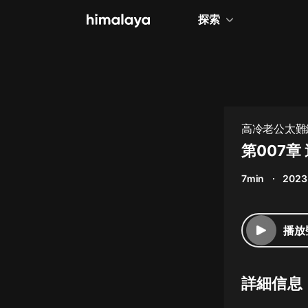
探索
全部
小說
個人成長
高冷老公太難纏
相聲評書
第007
兒童
7min
2023
歷史
情感治愈
播放
健康養生
商業財經
詳細信息
廣播劇