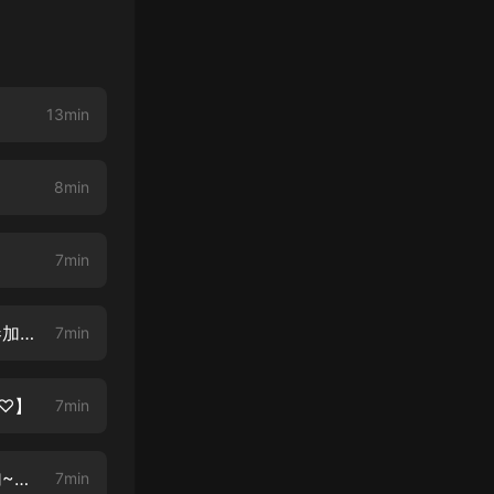
13min
8min
7min
第004章 星星，我好想你【新書上架，福利多多，紅包多多，歡迎大家來參加~♡】
7min
♡】
7min
第006章 你想謀殺我嗎【新書上架，福利多多，紅包多多，歡迎大家來參加~♡】
7min