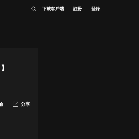
下載客戶端
註冊
登錄
♡】
論
分享