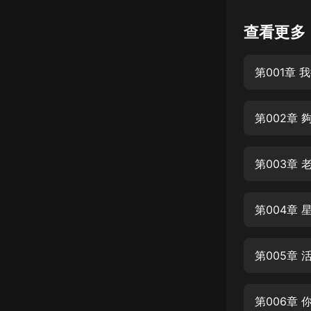
懸疑
查看更多
科幻
第001章
好書精講
外語
第002章
耽美
認知思維
第003章
人文
音樂
粵語
第005章
頭條
娛樂