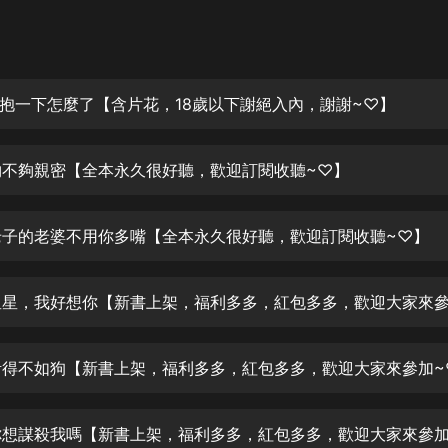
灰姑娘音樂
郭德綱於謙相聲全集
德雲社郭德綱相聲VIP
 我抱一下怎麼了【含片花，18歲以下謝絕入內，謝謝~♡】
安全警長啦咘啦哆·假期篇|新篇章加
更|寶寶巴士故事
 夠不夠親密【全本永久很好聽，歡迎訂閱收聽~♡】
寶寶巴士
凡人修仙傳|楊洋主演影視原著|薑廣
濤配音多播版本
 老子的老婆不用你多嘴【全本永久很好聽，歡迎訂閱收聽~♡】
光合積木
摸金天師【第一季】（紫襟演播）
有聲的紫襟
 活得不如狗【新書上架，福利多多，紅包多多，歡迎大家來參加~
無敵六皇子|爆笑穿越|無敵流皇子|安
燃領銜有聲小說
安燃