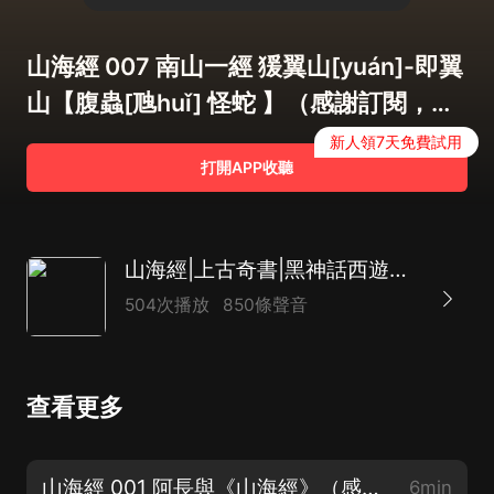
山海經 007 南山一經 猨翼山[yuán]-即翼
山【腹蟲[虺huǐ] 怪蛇 】（感謝訂閱，求
月票）
新人領7天免費試用
打開APP收聽
山海經|上古奇書|黑神話西遊怪神|長相思相柳
504次播放
850條聲音
查看更多
山海經 001 阿長與《山海經》（感謝訂閱關注，求月票麼麼）
6min