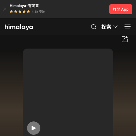
Himalaya-有聲書
打開 App
4.8k 安裝
探索