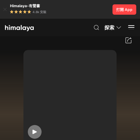
Himalaya-有聲書
打開 App
4.8k 安裝
探索