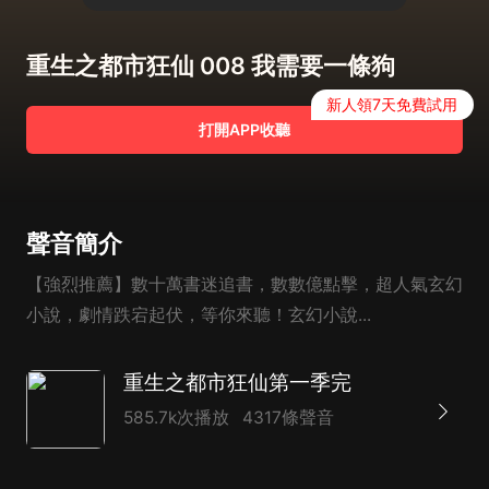
重生之都市狂仙 008 我需要一條狗
新人領7天免費試用
打開APP收聽
聲音簡介
【強烈推薦】數十萬書迷追書，數數億點擊，超人氣玄幻
小說，劇情跌宕起伏，等你來聽！玄幻小說...
重生之都市狂仙第一季完
585.7k次播放
4317條聲音