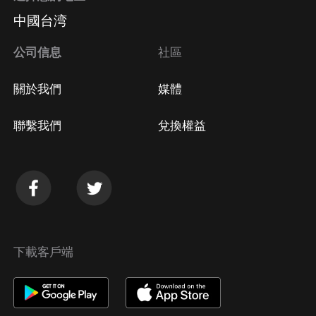
中國台湾
公司信息
社區
關於我們
媒體
聯繫我們
兌換權益
下載客戶端