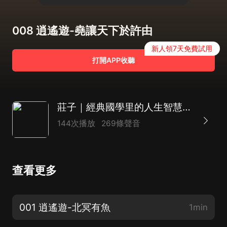
008 逍遙遊-堯讓天下於許由
新人領7天免費試用
打開APP收聽
莊子｜經典國學里的人生智慧，歷史名著典籍解讀
144次播放
269條聲音
查看更多
001 逍遙遊-北冥有魚
1min