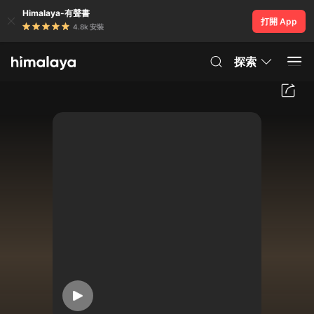
Himalaya-有聲書
打開 App
4.8k 安裝
探索