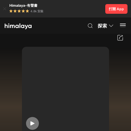
Himalaya-有聲書
打開 App
4.8k 安裝
探索