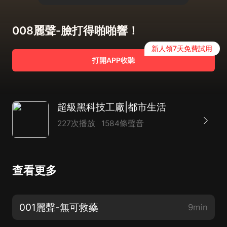
008麗聲-臉打得啪啪響！
新人領7天免費試用
打開APP收聽
超級黑科技工廠|都市生活
227次播放
1584條聲音
查看更多
001麗聲-無可救藥
9min