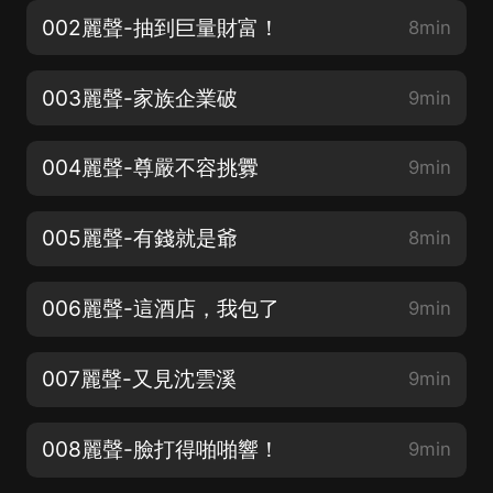
002麗聲-抽到巨量財富！
8min
003麗聲-家族企業破
9min
004麗聲-尊嚴不容挑釁
9min
005麗聲-有錢就是爺
8min
006麗聲-這酒店，我包了
9min
007麗聲-又見沈雲溪
9min
008麗聲-臉打得啪啪響！
9min