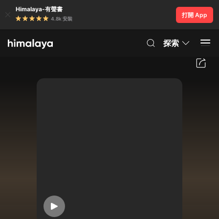
Himalaya-有聲書
打開 App
4.8k 安裝
探索