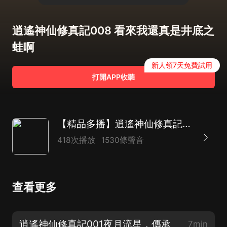
逍遙神仙修真記008 看來我還真是井底之
蛙啊
新人領7天免費試用
打開APP收聽
【精品多播】逍遙神仙修真記|玄幻|都市|凡人修仙
418次播放
1530條聲音
查看更多
逍遙神仙修真記001夜月流星，傳承
7min