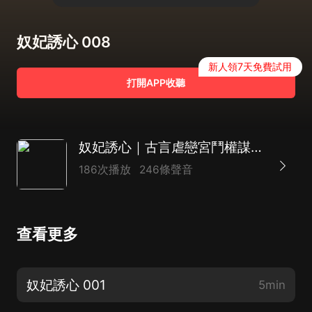
奴妃誘心 008
新人領7天免費試用
打開APP收聽
奴妃誘心｜古言虐戀宮鬥權謀｜驚豔高分點擊霸榜新作
186次播放
246條聲音
查看更多
奴妃誘心 001
5min