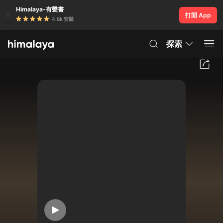
Himalaya-有聲書
打開 App
4.8k 安裝
探索