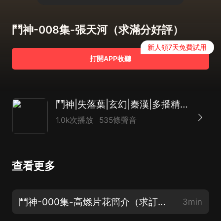
鬥神-008集-張天河（求滿分好評）
新人領7天免費試用
打開APP收聽
鬥神|失落葉|玄幻|秦漢|多播精品
1.0k次播放
535條聲音
查看更多
鬥神-000集-高燃片花簡介（求訂閱）
3min