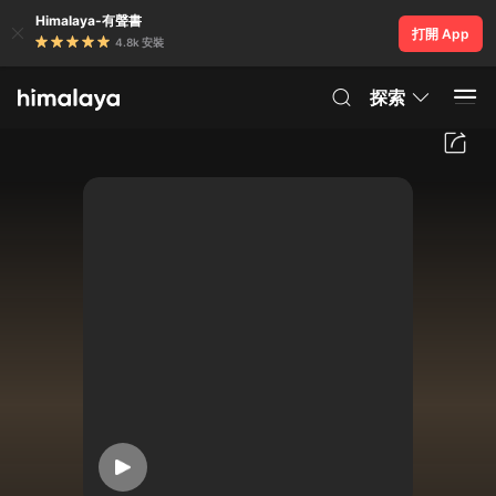
Himalaya-有聲書
打開 App
4.8k 安裝
探索