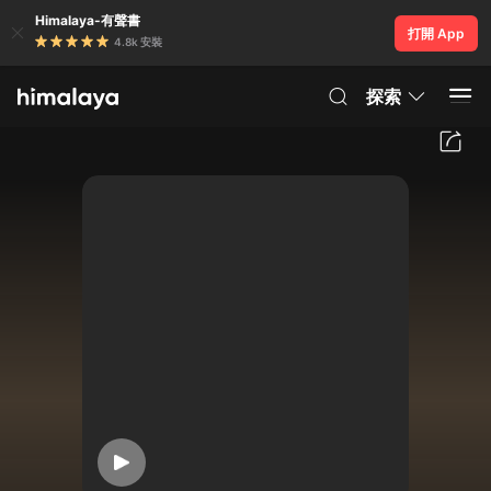
Himalaya-有聲書
打開 App
4.8k 安裝
探索