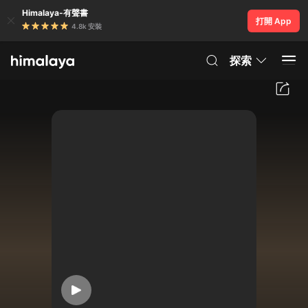
Himalaya-有聲書
打開 App
4.8k 安裝
探索