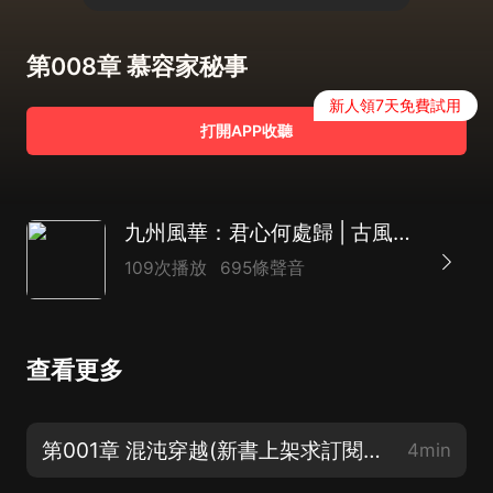
第008章 慕容家秘事
新人領7天免費試用
打開APP收聽
九州風華：君心何處歸 | 古風言情 | 宮鬥權謀 | 穿越架空
109次播放
695條聲音
查看更多
第001章 混沌穿越(新書上架求訂閱，求月票）
4min