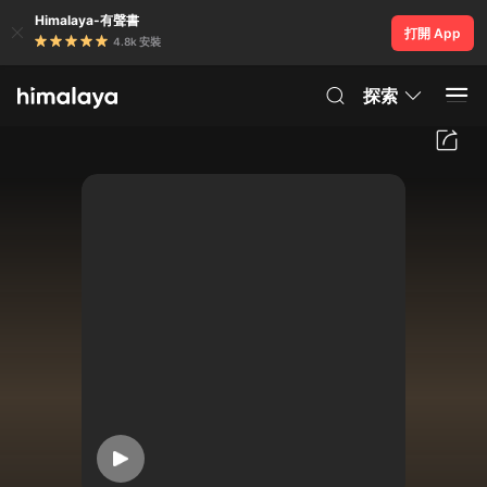
Himalaya-有聲書
打開 App
4.8k 安裝
探索