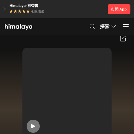
Himalaya-有聲書
打開 App
4.8k 安裝
探索