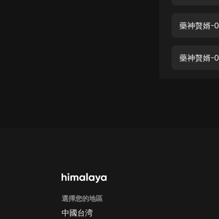
經典名著
人物傳記
藥神贅婿-0
電影
生活
藥神贅婿-0
英語
日語
課程
少兒教育
二次元
教育培訓
IT科技
選擇您的地區
汽車
中國台湾