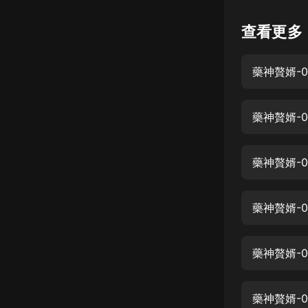
懸疑
查看更多
科幻
好書精講
外語
藥神贅婿-
耽美
認知思維
藥神贅婿-
人文
音樂
藥神贅婿-0
粵語
藥神贅婿-
頭條
娛樂
藥神贅婿-