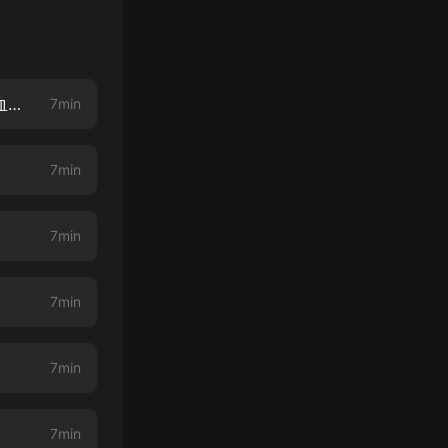
藥神贅婿-001-你這豬一樣的廢物（新專輯《特等無賴》爆更上架！都市熱血美女如雲）
7min
7min
7min
7min
7min
7min