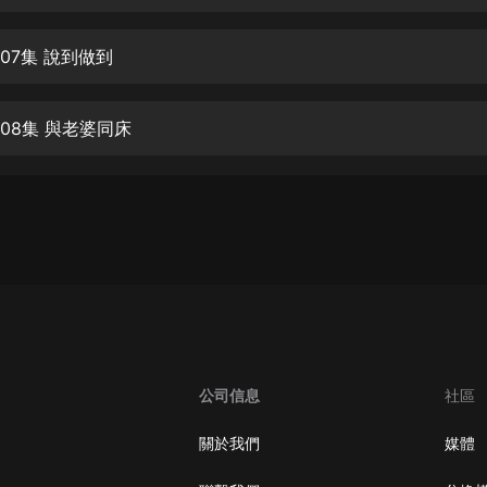
生命科學篇1-2·猴子警長科學探案記|
寶寶巴士科普
寶寶巴士
07集 說到做到
【新民間劇場】我的老千江湖｜ 有聲
的紫襟｜ 魔幻千手
08集 與老婆同床
有聲的紫襟
《夜色鋼琴曲》
夜色鋼琴曲趙海洋
太荒吞天訣丨熱血玄幻丨紫襟領銜有
聲劇
有聲的紫襟
嫡女貴嫁 | 一刀蘇蘇團隊制作 | 古言
宮鬥重生爽文 多人有聲劇
公司信息
社區
一刀蘇蘇
中國大案紀實 | 每日一驚案！真實案
關於我們
媒體
件恐怖刑偵尚文
大舌頭尚文