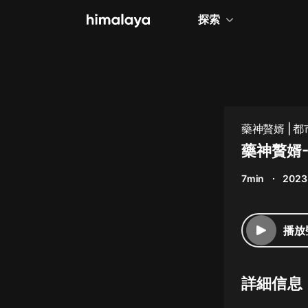
探索
全部
小說
個人成長
藥神贅婿 | 都市
相聲評書
藥神贅婿-
兒童
7min
2023
歷史
情感治愈
播放
健康養生
商業財經
詳細信息
廣播劇