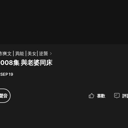
最佳女婿｜都市異能多人有聲劇｜一
種侃侃｜有聲小說
一種侃侃
米小圈上學記:一二三年級 | 暢銷出版
爽文 | 異能 | 美女| 逆襲
物
008集 與老婆同床
米小圈
 SEP 19
破壞者聯盟篇1-4季·猴子警長科學探
案記|寶寶巴士
寶寶巴士
聲音
喜歡
評
大奉打更人丨頭陀淵領銜多人有聲
劇|暢聽全集|王鶴棣、田曦薇主演影
視劇原著|賣報小郎君
頭陀淵講故事
總有這樣的歌只想一個人聽