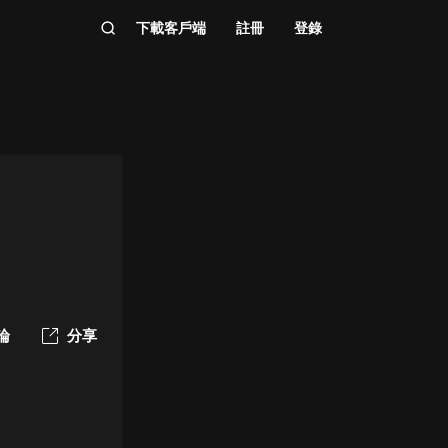
下載客戶端
註冊
登錄
論
分享