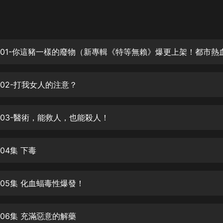
灰姑娘音樂
郭德綱於謙相聲全集
德雲社郭德綱相聲VIP
安全警長啦咘啦哆·假期篇|新篇章加
更|寶寶巴士故事
002-打我女人的注意？
寶寶巴士
凡人修仙傳|楊洋主演影視原著|薑廣
濤配音多播版本
003-醫術，能救人，也能殺人！
光合積木
04集 下毒
摸金天師【第一季】（紫襟演播）
有聲的紫襟
005集 化血蝠毒性爆發！
無敵六皇子|爆笑穿越|無敵流皇子|安
燃領銜有聲小說
安燃
006集 充滿惡意的解藥