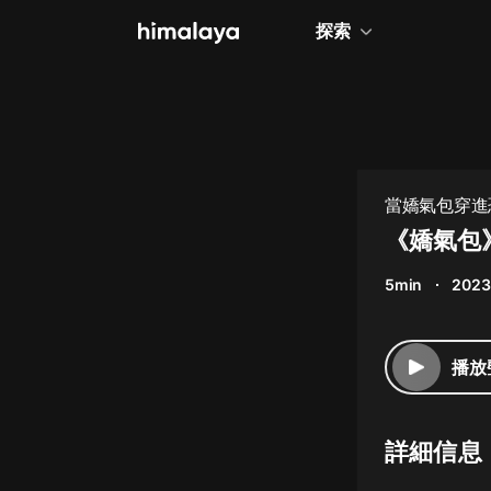
探索
全部
小說
個人成長
當嬌氣包穿進
相聲評書
《嬌氣包
兒童
5min
2023
歷史
情感治愈
播放
健康養生
商業財經
詳細信息
廣播劇