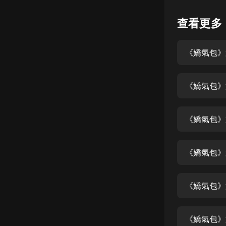
懸疑
查看更多
科幻
《嬌氣包》
好書精講
外語
《嬌氣包》
耽美
認知思維
《嬌氣包》
人文
音樂
《嬌氣包》
粵語
《嬌氣包》
頭條
娛樂
《嬌氣包》