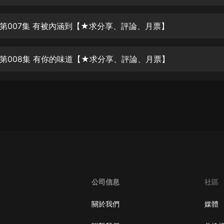
生命科學篇1-2·猴子警長科學探案記|
寶寶巴士科普
寶寶巴士
第007集 有被內涵到【★求分享、評論、月票】
【新民間劇場】我的老千江湖｜ 有聲
的紫襟｜ 魔幻千手
第008集 有你的味道【★求分享、評論、月票】
有聲的紫襟
《夜色鋼琴曲》
夜色鋼琴曲趙海洋
太荒吞天訣丨熱血玄幻丨紫襟領銜有
聲劇
有聲的紫襟
嫡女貴嫁 | 一刀蘇蘇團隊制作 | 古言
宮鬥重生爽文 多人有聲劇
公司信息
社區
一刀蘇蘇
中國大案紀實 | 每日一驚案！真實案
關於我們
媒體
件恐怖刑偵尚文
大舌頭尚文