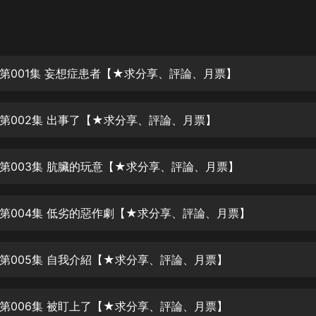
灰姑娘音樂
郭德綱於謙相聲全集
德雲社郭德綱相聲VIP
第001集 妄想症患者【★求分享、評論、月票】
安全警長啦咘啦哆·假期篇|新篇章加
更|寶寶巴士故事
第002集 出事了【★求分享、評論、月票】
寶寶巴士
凡人修仙傳|楊洋主演影視原著|薑廣
濤配音多播版本
第003集 肮臟的玩意【★求分享、評論、月票】
光合積木
第004集 低劣的惡作劇【★求分享、評論、月票】
摸金天師【第一季】（紫襟演播）
有聲的紫襟
第005集 自我介紹【★求分享、評論、月票】
無敵六皇子|爆笑穿越|無敵流皇子|安
燃領銜有聲小說
安燃
第006集 被盯上了【★求分享、評論、月票】