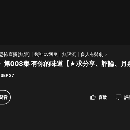
最佳女婿｜都市異能多人有聲劇｜一
種侃侃｜有聲小說
一種侃侃
米小圈上學記:一二三年級 | 暢銷出版
恐怖直播[無限]丨裂神cv阿良丨無限流丨多人有聲劇
物
》第008集 有你的味道【★求分享、評論、月
米小圈
 SEP 27
破壞者聯盟篇1-4季·猴子警長科學探
案記|寶寶巴士
寶寶巴士
聲音
喜歡
評
大奉打更人丨頭陀淵領銜多人有聲
劇|暢聽全集|王鶴棣、田曦薇主演影
視劇原著|賣報小郎君
頭陀淵講故事
總有這樣的歌只想一個人聽