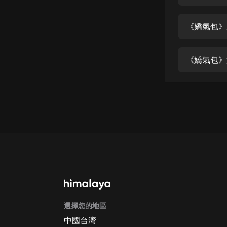
經典名著
人物傳記
《嬌氣包》
電影
生活
《嬌氣包》
英語
日語
課程
少兒教育
二次元
教育培訓
IT科技
選擇您的地區
汽車
中國台湾