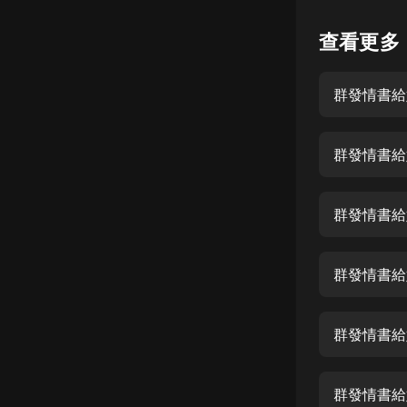
懸疑
查看更多
科幻
群發情書給
好書精講
外語
群發情書給妹
耽美
認知思維
群發情書給
人文
音樂
群發情書給
粵語
群發情書給
頭條
娛樂
群發情書給