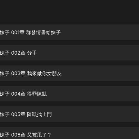
灰姑娘音樂
郭德綱於謙相聲全集
德雲社郭德綱相聲VIP
妹子 001章 群發情書給妹子
安全警長啦咘啦哆·假期篇|新篇章加
更|寶寶巴士故事
子 002章 分手
寶寶巴士
凡人修仙傳|楊洋主演影視原著|薑廣
濤配音多播版本
妹子 003章 我來做你女朋友
光合積木
妹子 004章 得罪陳凱
摸金天師【第一季】（紫襟演播）
有聲的紫襟
妹子 005章 陳凱找上門
無敵六皇子|爆笑穿越|無敵流皇子|安
燃領銜有聲小說
安燃
妹子 006章 又被甩了？