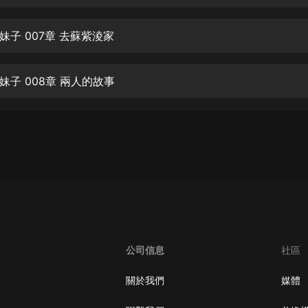
生命科學篇1-2·猴子警長科學探案記|
寶寶巴士科普
寶寶巴士
妹子 007章 去蘇紫淩家
【新民間劇場】我的老千江湖｜ 有聲
的紫襟｜ 魔幻千手
妹子 008章 兩人的故事
有聲的紫襟
《夜色鋼琴曲》
夜色鋼琴曲趙海洋
太荒吞天訣丨熱血玄幻丨紫襟領銜有
聲劇
有聲的紫襟
嫡女貴嫁 | 一刀蘇蘇團隊制作 | 古言
宮鬥重生爽文 多人有聲劇
公司信息
社區
一刀蘇蘇
中國大案紀實 | 每日一驚案！真實案
關於我們
媒體
件恐怖刑偵尚文
大舌頭尚文