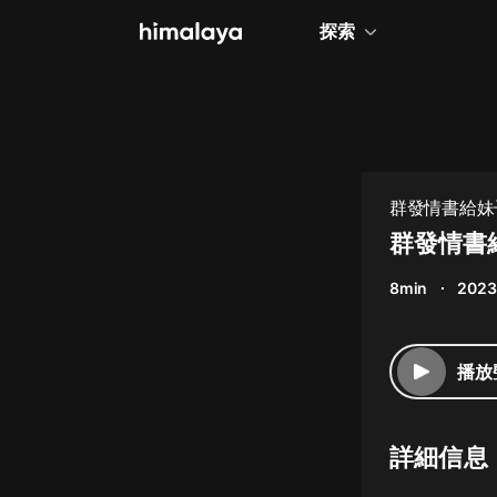
探索
全部
小說
個人成長
群發情書給妹
相聲評書
群發情書給
兒童
8min
2023
歷史
情感治愈
播放
健康養生
商業財經
詳細信息
廣播劇