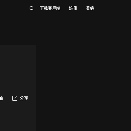
下載客戶端
註冊
登錄
論
分享