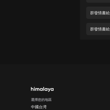
經典名著
人物傳記
群發情書給
電影
生活
群發情書給
英語
日語
課程
少兒教育
二次元
教育培訓
IT科技
選擇您的地區
汽車
中國台湾