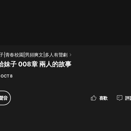
最佳女婿｜都市異能多人有聲劇｜一
種侃侃｜有聲小說
一種侃侃
米小圈上學記:一二三年級 | 暢銷出版
子|青春校園|男頻爽文|多人有聲劇
物
妹子 008章 兩人的故事
米小圈
 OCT 8
破壞者聯盟篇1-4季·猴子警長科學探
案記|寶寶巴士
寶寶巴士
聲音
喜歡
評
大奉打更人丨頭陀淵領銜多人有聲
劇|暢聽全集|王鶴棣、田曦薇主演影
視劇原著|賣報小郎君
頭陀淵講故事
總有這樣的歌只想一個人聽