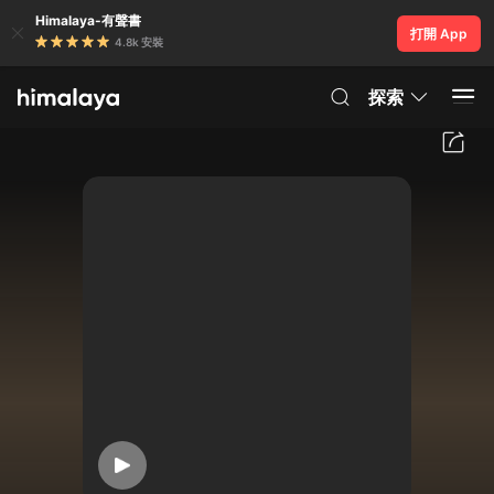
Himalaya-有聲書
打開 App
4.8k 安裝
探索