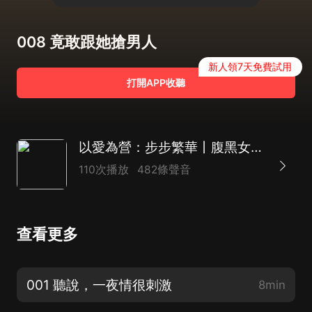
008 竟敢跟她搶男人
新人領7天免費試用
打開APP收聽
以愛為營：步步繁華丨腹黑女主丨豪門復仇丨霸道甜文
110次播放
482條聲音
查看更多
001 聽說，一夜情很刺激
8min