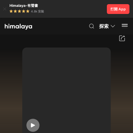
Himalaya-有聲書
打開 App
4.8k 安裝
探索