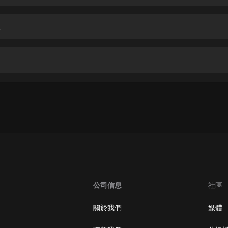
生命科學篇1-2·猴子警長科學探案記|
寶寶巴士科普
寶寶巴士
承
【新民間劇場】我的老千江湖｜ 有聲
的紫襟｜ 魔幻千手
有聲的紫襟
《夜色鋼琴曲》
夜色鋼琴曲趙海洋
太荒吞天訣丨熱血玄幻丨紫襟領銜有
聲劇
有聲的紫襟
嫡女貴嫁 | 一刀蘇蘇團隊制作 | 古言
宮鬥重生爽文 多人有聲劇
公司信息
社區
一刀蘇蘇
中國大案紀實 | 每日一驚案！真實案
關於我們
媒體
件恐怖刑偵尚文
大舌頭尚文