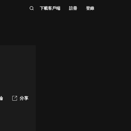
下載客戶端
註冊
登錄
論
分享