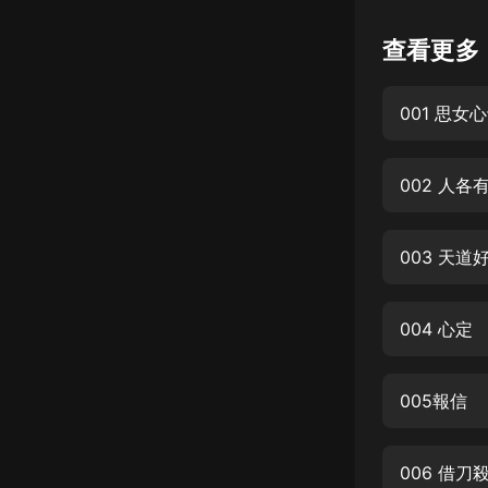
懸疑
查看更多
科幻
001 思女
好書精講
外語
002 人各
耽美
認知思維
003 天道
人文
音樂
004 心定
粵語
005報信
頭條
娛樂
006 借刀