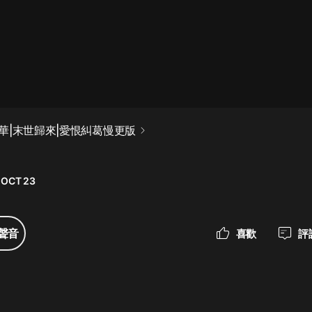
最佳女婿｜都市異能多人有聲劇｜一
種侃侃｜有聲小說
一種侃侃
米小圈上學記:一二三年級 | 暢銷出版
華|末世歸來|愛恨糾葛慢更版
物
米小圈
 OCT 23
破壞者聯盟篇1-4季·猴子警長科學探
案記|寶寶巴士
寶寶巴士
聲音
喜歡
評
大奉打更人丨頭陀淵領銜多人有聲
劇|暢聽全集|王鶴棣、田曦薇主演影
視劇原著|賣報小郎君
頭陀淵講故事
總有這樣的歌只想一個人聽