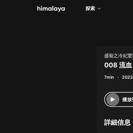
探索
全部
小說
個人成長
盛寵之冷妃驚
相聲評書
008 流血
兒童
7min
2023
歷史
情感治愈
播放
健康養生
商業財經
詳細信息
廣播劇