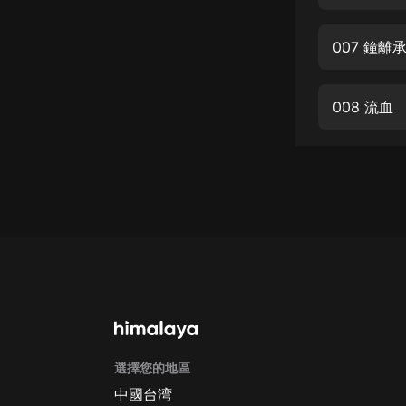
經典名著
人物傳記
007 鐘離
電影
生活
008 流血
英語
日語
課程
少兒教育
二次元
教育培訓
IT科技
選擇您的地區
汽車
中國台湾