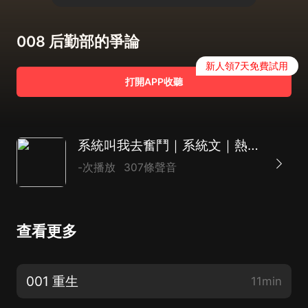
008 后勤部的爭論
新人領7天免費試用
打開APP收聽
系統叫我去奮鬥｜系統文｜熱血｜玄幻｜草原一明
-次播放
307條聲音
查看更多
001 重生
11min