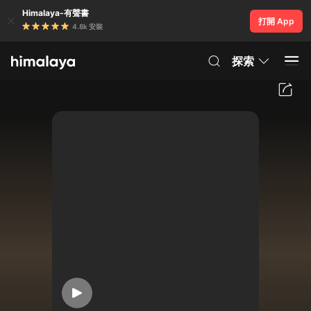
Himalaya-有聲書
打開 App
4.8k 安裝
探索