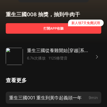
重生三國008 抽獎，抽到牛肉干
新人領7天免費試用
打開APP收聽
重生三國從養雞開始|穿越|系統|種田文|歷史爽文
6.7k次播放
1125條聲音
查看更多
重生三國001 重生到黃巾起義頭一年
9min