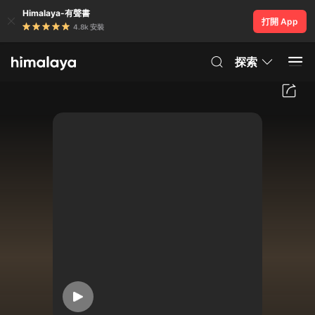
Himalaya-有聲書
打開 App
4.8k 安裝
探索