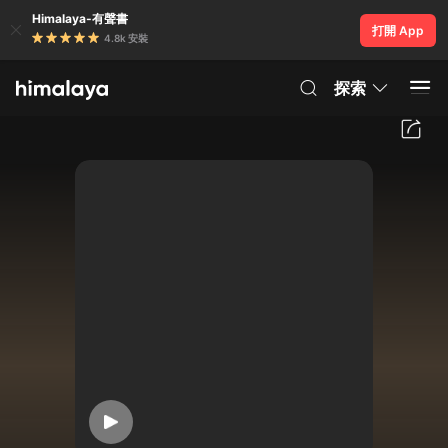
Himalaya-有聲書
打開 App
4.8k 安裝
探索