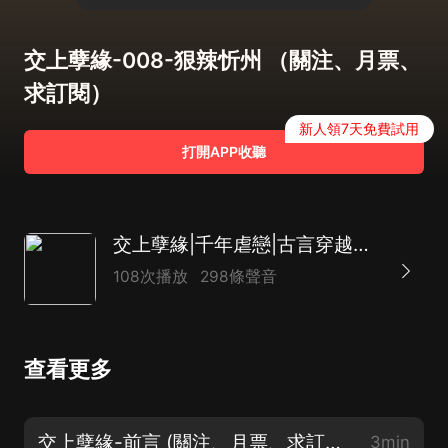
交上孽緣-008-狠辣忻州 （關注、月票、
求訂閱）
新人領7天免費試用
打開APP收聽
交上孽緣|千年虐戀|古言穿越【精品多播】
108次播放
298條聲音
查看更多
交上孽緣-前言 (關注、月票、求訂閱）
3min