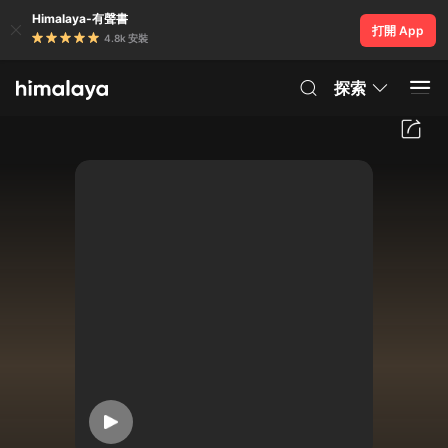
Himalaya-有聲書
打開 App
4.8k 安裝
探索