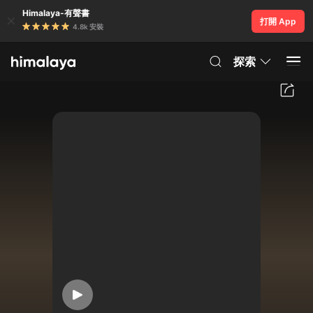
Himalaya-有聲書
打開 App
4.8k 安裝
探索