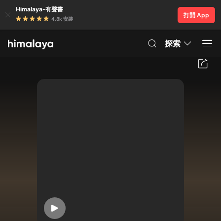
Himalaya-有聲書
打開 App
4.8k 安裝
探索