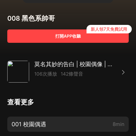
008 黑色系帥哥
新人領7天免費試用
打開APP收聽
莫名其妙的告白 | 校園偶像 | 高甜治愈 | 青澀高中 | 反轉催淚 | 多播
106次播放
142條聲音
查看更多
001 校園偶遇
8min