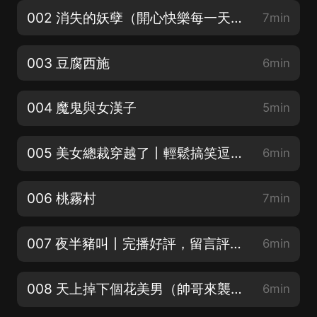
002 消失的妖孽（開心快樂每一天，收聽愉快~）
7min
003 豆腐西施
6min
004 魔鬼與女漢子
5min
005 美女總裁穿越了丨輕鬆搞笑逗比 爽文 歡迎訂閱收聽
6min
006 桃霧村
7min
007 夜半豬叫丨完播好評，留言評論抽大獎啦！
6min
008 天上掉下個花美男（帥哥來襲哈哈）
6min