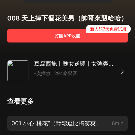
008 天上掉下個花美男（帥哥來襲哈哈）
新人領7天免費試用
打開APP收聽
豆腐西施丨醜女逆襲丨女強爽文丨爆笑穿越團寵
-次播放
294條聲音
查看更多
001 小心“桃花”（輕鬆逗比搞笑爽文 求訂閱點讚評論轉發 美男奉上哈哈）
6min