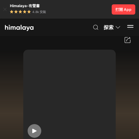
Himalaya-有聲書
打開 App
4.8k 安裝
探索