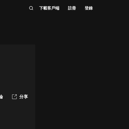
下載客戶端
註冊
登錄
論
分享