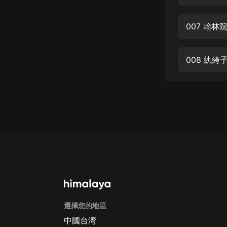
經典名著
人物傳記
007 翰
電影
生活
008 紈絝
英語
日語
課程
少兒教育
二次元
教育培訓
IT科技
選擇您的地區
汽車
中國台湾