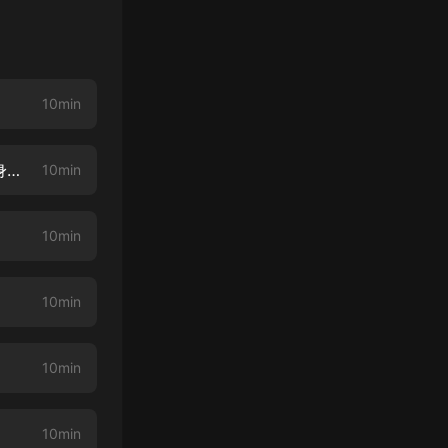
10min
002 金剛不壞神功 淩波微步（權謀紛爭，忠良與奸佞，沉浸式朗讀，讓你身臨其境）
10min
10min
10min
10min
10min