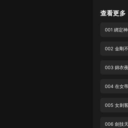
懸疑
查看更多
科幻
001 綁
好書精講
外語
耽美
認知思維
003 錦
人文
音樂
004 在
粵語
005 女
頭條
娛樂
006 劍技