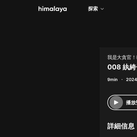
探索
全部
小說
個人成長
我是大貪官！
相聲評書
008 紈
兒童
9min
2024
歷史
情感治愈
播放
健康養生
商業財經
詳細信息
廣播劇