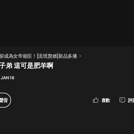
最佳女婿｜都市異能多人有聲劇｜一
種侃侃｜有聲小說
一種侃侃
米小圈上學記:一二三年級 | 暢銷出版
卻成為女帝寵臣！|流氓贅婿|新品多播
物
絝子弟 這可是肥羊啊
米小圈
 JAN 16
破壞者聯盟篇1-4季·猴子警長科學探
案記|寶寶巴士
寶寶巴士
聲音
喜歡
評
大奉打更人丨頭陀淵領銜多人有聲
劇|暢聽全集|王鶴棣、田曦薇主演影
視劇原著|賣報小郎君
頭陀淵講故事
總有這樣的歌只想一個人聽