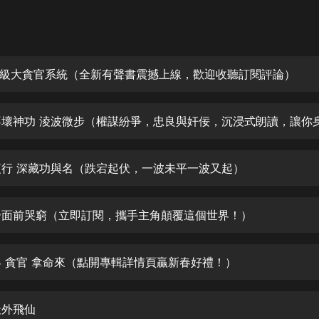
灰姑娘音樂
郭德綱於謙相聲全集
德雲社郭德綱相聲VIP
定神級大貪官系統（全新有聲書震撼上線，歡迎收聽訂閱評論）
安全警長啦咘啦哆·假期篇|新篇章加
更|寶寶巴士故事
寶寶巴士
凡人修仙傳|楊洋主演影視原著|薑廣
濤配音多播版本
衣夜行 深藏功與名（跌宕起伏，一波未平一波又起）
光合積木
女帝面前哭窮（立即訂閱，攜手主角顛覆這個世界！）
摸金天師【第一季】（紫襟演播）
有聲的紫襟
刺客 貪官 拿命來（點開專輯詳情頁贏新春好禮！）
無敵六皇子|爆笑穿越|無敵流皇子|安
燃領銜有聲小說
安燃
天外飛仙