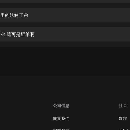
生命科學篇1-2·猴子警長科學探案記|
寶寶巴士科普
寶寶巴士
林院里的紈絝子弟
【新民間劇場】我的老千江湖｜ 有聲
的紫襟｜ 魔幻千手
子弟 這可是肥羊啊
有聲的紫襟
《夜色鋼琴曲》
夜色鋼琴曲趙海洋
太荒吞天訣丨熱血玄幻丨紫襟領銜有
聲劇
有聲的紫襟
嫡女貴嫁 | 一刀蘇蘇團隊制作 | 古言
宮鬥重生爽文 多人有聲劇
公司信息
社區
一刀蘇蘇
中國大案紀實 | 每日一驚案！真實案
關於我們
媒體
件恐怖刑偵尚文
大舌頭尚文