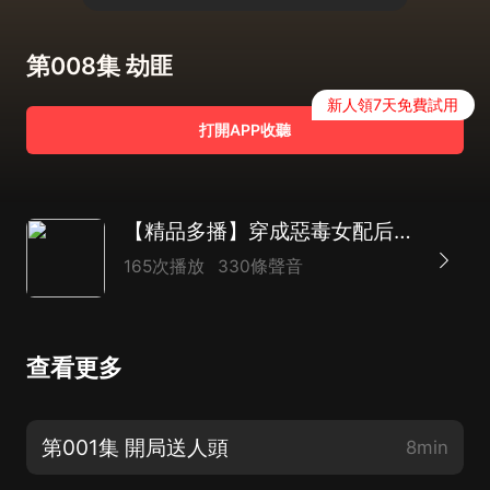
第008集 劫匪
新人領7天免費試用
打開APP收聽
【精品多播】穿成惡毒女配后我佛系躺平了|穿書|逆襲|爽文
165次播放
330條聲音
查看更多
第001集 開局送人頭
8min