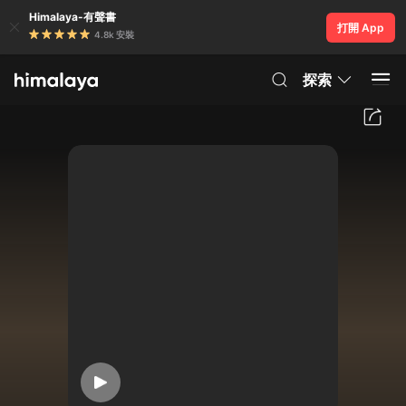
Himalaya-有聲書
打開 App
4.8k 安裝
探索