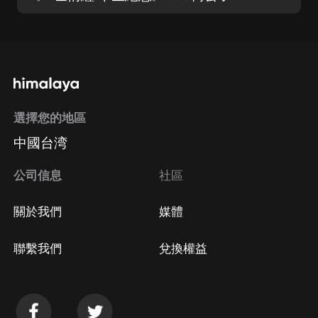
選擇您的地區
中國台湾
公司信息
社區
關於我們
媒體
聯繫我們
兌換權益