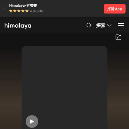
Himalaya-有聲書
打開 App
4.8k 安裝
探索