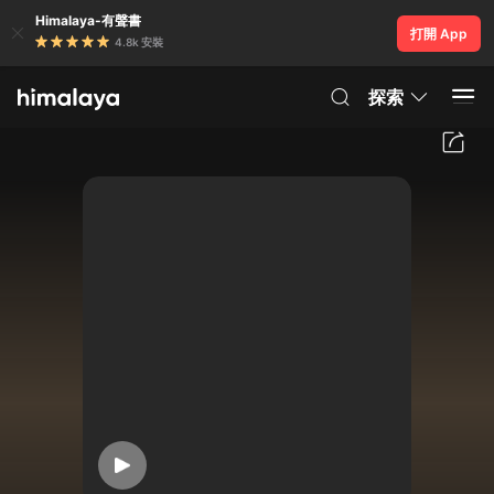
Himalaya-有聲書
打開 App
4.8k 安裝
探索