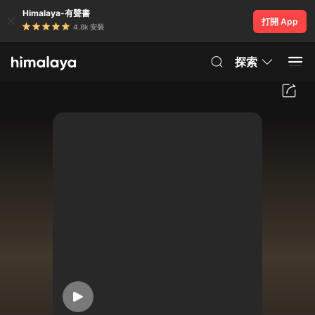
Himalaya-有聲書
打開 App
4.8k 安裝
探索