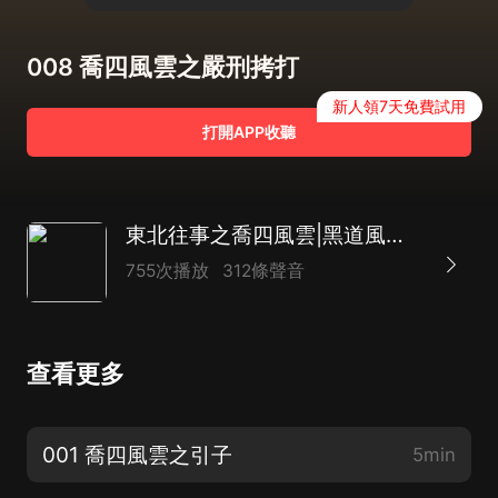
008 喬四風雲之嚴刑拷打
新人領7天免費試用
打開APP收聽
東北往事之喬四風雲|黑道風雲二十年|狂飆（東北版）
755次播放
312條聲音
查看更多
001 喬四風雲之引子
5min