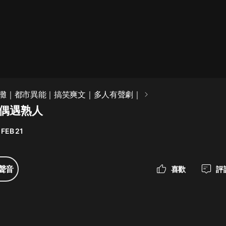
攤｜都市異能｜搞笑爽文｜多人有聲劇｜
 偶遇熟人
 FEB 21
聲音
喜歡
評