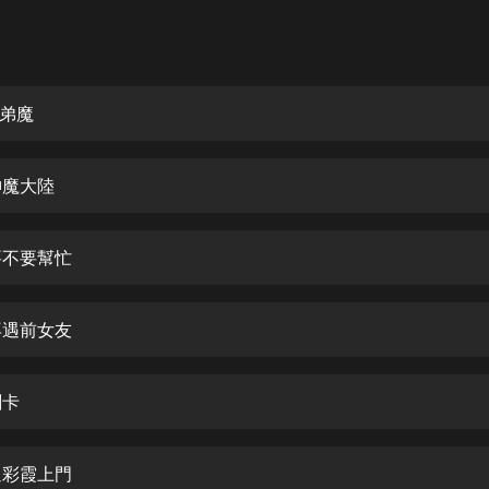
伏弟魔
神魔大陸
要不要幫忙
再遇前女友
刷卡
週彩霞上門