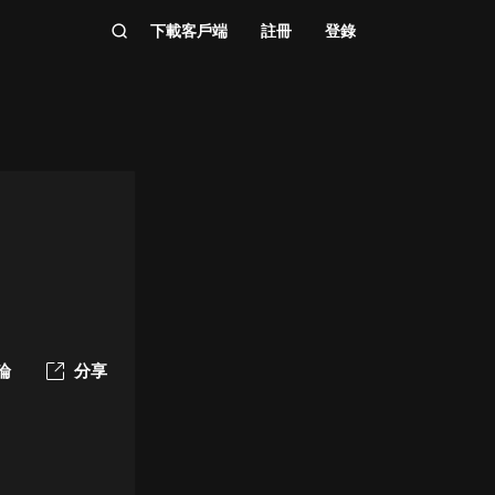
下載客戶端
註冊
登錄
論
分享